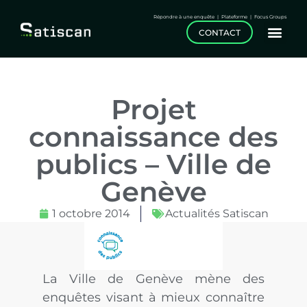
Répondre à une enquête
|
Plateforme
|
Focus Groups
CONTACT
Projet
connaissance des
publics – Ville de
Genève
1 octobre 2014
Actualités Satiscan
La Ville de Genève mène des
enquêtes visant à mieux connaître