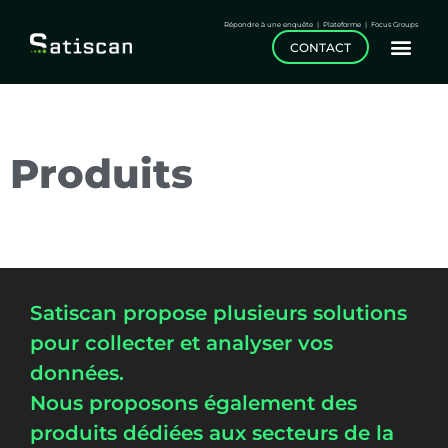
Répondre à une enquête
|
Plateforme
|
Focus Groups
CONTACT
Produits
Satiscan propose plusieurs solutions
pour collecter et analyser vos
données.
Nous proposons également des
produits dédiées aux secteurs de la